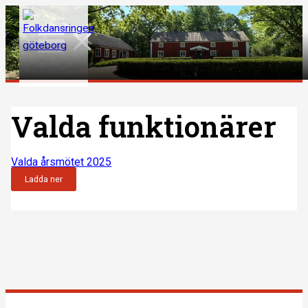
Hoppa
till
Main
Menu
innehåll
Valda funktionärer
Valda årsmötet 2025
Ladda ner
Inläggsnavigering