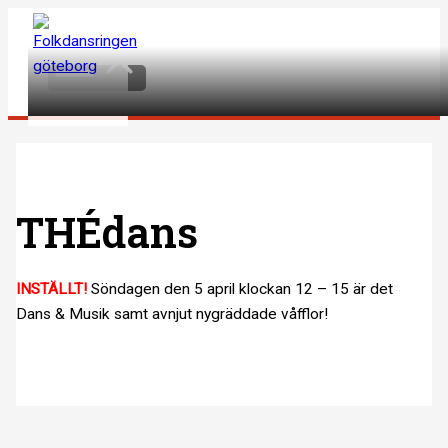
Hoppa
till
Main
Menu
innehåll
THÉdans
INSTÄLLT!
Söndagen den 5 april klockan 12 – 15 är det
Dans & Musik samt avnjut nygräddade våfflor!
Inläggsnavigering