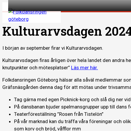
Hoppa
till
innehåll
Kulturarvsdagen 202
I början av september firar vi Kulturarvsdagen.
Kulturarvsdagen firas årligen över hela landet den andra h
knutpunkter och mötesplatser”
Läs mer här.
Folkdansringen Göteborg hälsar alla såväl medlemmar som
Gräfsnäsgården denna dag för att mötas under trivsamma
Tag gärna med egen Picknick-korg och slå dig ner vid 
På dansbanan bjuder spelmansgrupper upp till dans fö
Teaterföreställning ”Rosen från Tistelön”
På vår marknad kan du träffa våra föreningar och olik
som korv och bröd, våfflor mm