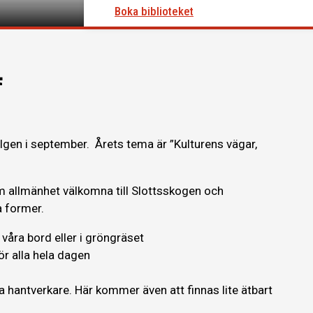
Boka biblioteket
4
elgen i september. Årets tema är ”Kulturens vägar,
 allmänhet välkomna till Slottsskogen och
 former.
våra bord eller i gröngräset
r alla hela dagen
a hantverkare. Här kommer även att finnas lite ätbart