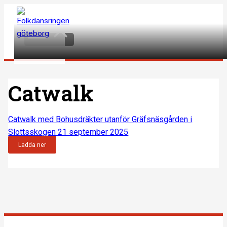
Hoppa
till
Main
Menu
innehåll
Catwalk
Catwalk med Bohusdräkter utanför Gräfsnäsgården i
Slottsskogen 21 september 2025
Ladda ner
Inläggsnavigering