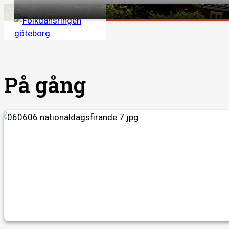
Hoppa
till
innehåll
På gång