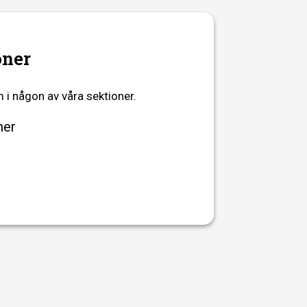
oner
 i någon av våra sektioner.
mer