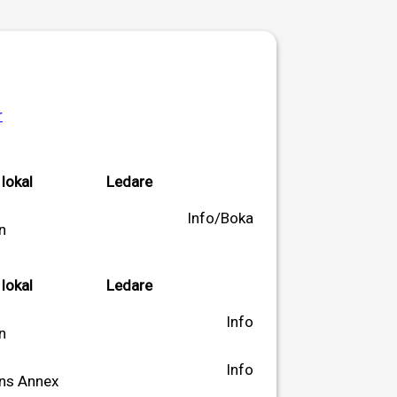
r
 lokal
Ledare
Info/Boka
n
 lokal
Ledare
Info
n
Info
ns Annex