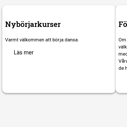
Nybörjarkurser
Fö
Varmt välkommen att börja dansa.
Om 
väl
Läs mer
medl
Vår
de 