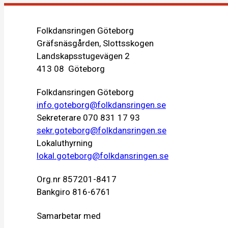
Folkdansringen Göteborg
Gräfsnäsgården, Slottsskogen
Landskapsstugevägen 2
413 08 Göteborg
Folkdansringen Göteborg
info.goteborg@folkdansringen.se
Sekreterare 070 831 17 93
sekr.goteborg@folkdansringen.se
Lokaluthyrning
lokal.goteborg@folkdansringen.se
Org.nr 857201-8417
Bankgiro 816-6761
Samarbetar med